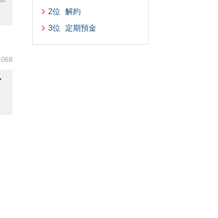
2位
解約
3位
定期預金
1068
ば