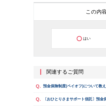
この内
はい
関連するご質問
預金保険制度(ペイオフ)について教
〔おひとりさまサポート信託〕預金