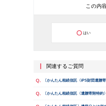
この内
はい
関連するご質問
〔かんたん相続信託〈iPS財団遺贈
〔かんたん相続信託〈遺贈寄附特約