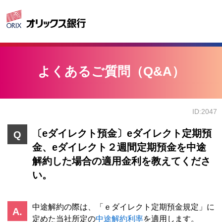
よくあるご質問（Q&A）
ID:2047
〔eダイレクト預金〕eダイレクト定期預
金、eダイレクト２週間定期預金を中途
解約した場合の適用金利を教えてくださ
い。
中途解約の際は、「ｅダイレクト定期預金規定」に
定めた当社所定の
中途解約利率
を適用します。