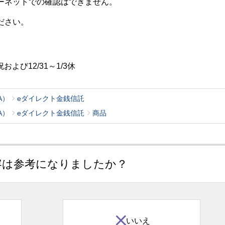
ーネットでの確認はできません。
ださい。
および12/31～1/3休
A）
eダイレクト金銭信託
A）
eダイレクト金銭信託
商品
容は参考になりましたか？
いいえ