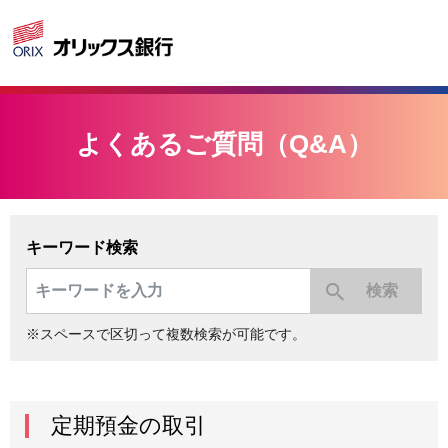
よくあるご質問（Q&A）
キーワード検索
※スペースで区切って複数検索が可能です。
定期預金の取引